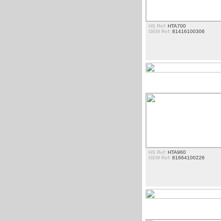
HS Ref:
HTA700
OEM Ref:
81416100306
BORRACHAS
HS Ref:
HTA960
OEM Ref:
81664100226
PISCAS