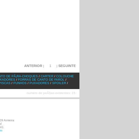
ANTERIOR
1
SEGUINTE
|
|
NTO DE PÃ¡RA-CHOQUES
/
CARTER
/
COLOUCHE
IXADORES
/
FORRAS DE CANTO DE FAROL
/
PISCAS
/
PUNHOS
/
PUXADORES
/
SPOILER
/
numero de peÃ§as existentes: 15
29 Amieira
l
141
om