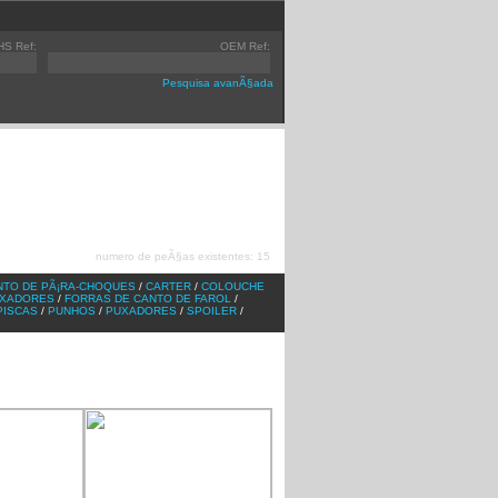
HS Ref:
OEM Ref:
Pesquisa avanÃ§ada
]
TGX
[v1]
ACTROS
[v1]
]
TGA
[v1]
ATEGO
[v1]
]
F2000
[v1]
ATEGO
[v2]
numero de peÃ§as existentes: 15
]
AXOR
[v2]
]
ACTROS
[v2]
NTO DE PÃ¡RA-CHOQUES
/
CARTER
/
COLOUCHE
IXADORES
/
FORRAS DE CANTO DE FAROL
/
PISCAS
/
PUNHOS
/
PUXADORES
/
SPOILER
/