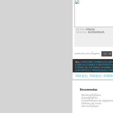
HS Ref:
HTA231
OEM Ref:
81253206115
produtos por pÃ¡gina:
ALL /
ARVORE CAMES
/
ALAVA
/
DEFLECTORES
/
DEPÃ³SITO
FORRA DE ESTRIBO
/
FORRA 
SUPORTES
/
TRAVESSAS
/
TA
TGX [V1]
TGA [V1]
F2000 
/
/
Encomendas
ReclamaÃ§Ãµes
ExpediÃ§Ã£o
CondiÃ§Ãµes de pagamen
PaÃ­ses de envio
DevoluÃ§Ãµes