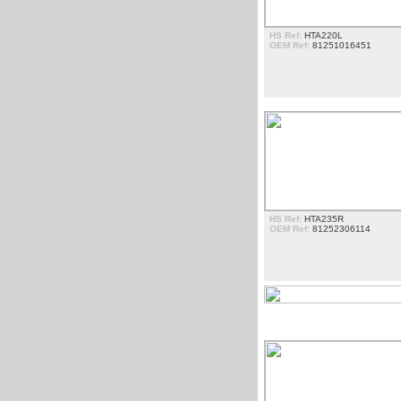
HS Ref:
HTA220L
OEM Ref:
81251016451
HS Ref:
HTA235R
OEM Ref:
81252306114
PÃ¡RA-CHOQUES