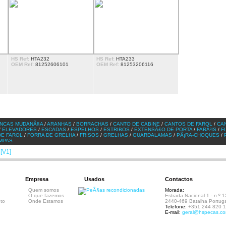
HS Ref:
HTA232
HS Ref:
HTA233
OEM Ref:
81252606101
OEM Ref:
81253206116
NCAS MUDANÃ§A
/
ARANHAS
/
BORRACHAS
/
CANTO DE CABINE
/
CANTOS DE FAROL
/
CA
/
ELEVADORES
/
ESCADAS
/
ESPELHOS
/
ESTRIBOS
/
EXTENSÃ£O DE PORTA
/
FARÃ³IS
/
F
DE FAROL
/
FORRA DE GRELHA
/
FRISOS
/
GRELHAS
/
GUARDALAMAS
/
PÃ¡RA-CHOQUES
/
MPAS
[V1]
Empresa
Usados
Contactos
Quem somos
Morada:
O que fazemos
Estrada Nacional 1 - n.º 1
to
Onde Estamos
2440-469 Batalha Portuga
Telefone:
+351 244 820 
E-mail:
geral@hspecas.c