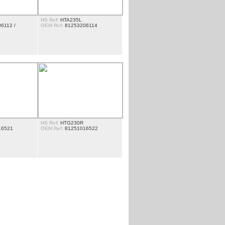
HS Ref:
HTA235L
6112 /
OEM Ref:
81253206114
HS Ref:
HTG230R
16521
OEM Ref:
81251016522