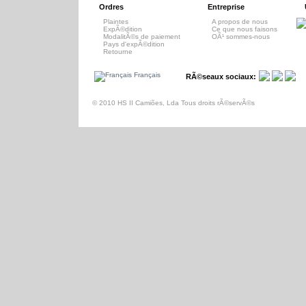
Ordres
Entreprise
Plaintes
A propos de nous
ExpÃ©dition
Ce que nous faisons
ModalitÃ©s de paiement
OÃ¹ sommes-nous
Pays d'expÃ©dition
Retourne
Français
RÃ©seaux sociaux:
© 2010 HS II Camiões, Lda Tous droits rÃ©servÃ©s