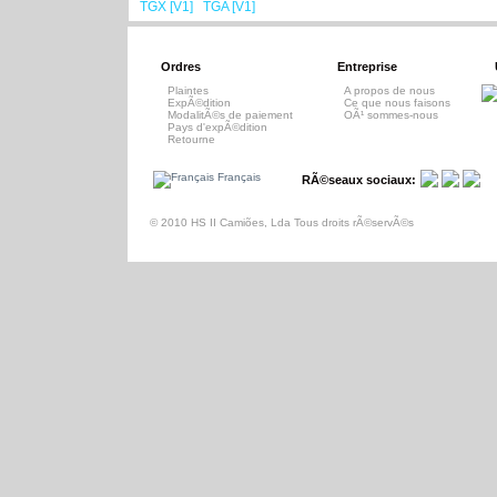
TGX [V1]
TGA [V1]
F2000 [V1]
/
/
Ordres
Entreprise
Plaintes
A propos de nous
ExpÃ©dition
Ce que nous faisons
ModalitÃ©s de paiement
OÃ¹ sommes-nous
Pays d'expÃ©dition
Retourne
Français
RÃ©seaux sociaux:
© 2010 HS II Camiões, Lda Tous droits rÃ©servÃ©s