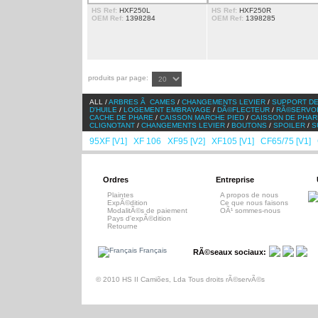
HS Ref:
HXF250L
HS Ref:
HXF250R
OEM Ref:
1398284
OEM Ref:
1398285
produits par page:
ALL /
ARBRES Ã CAMES
/
CHANGEMENTS LEVIER
/
SUPPORT DE
D'HUILE
/
LOGEMENT EMBRAYAGE
/
DÃ©FLECTEUR
/
RÃ©SERVO
CACHE DE PHARE
/
CAISSON MARCHE PIED
/
CAISSON DE PHAR
CLIGNOTANT
/
CHANGEMENTS LEVIER
/
BOUTONS
/
SPOILER
/
S
95XF [V1]
XF 106
XF95 [V2]
XF105 [V1]
CF65/75 [V1]
/
/
/
/
/
Ordres
Entreprise
Plaintes
A propos de nous
ExpÃ©dition
Ce que nous faisons
ModalitÃ©s de paiement
OÃ¹ sommes-nous
Pays d'expÃ©dition
Retourne
Français
RÃ©seaux sociaux:
© 2010 HS II Camiões, Lda Tous droits rÃ©servÃ©s