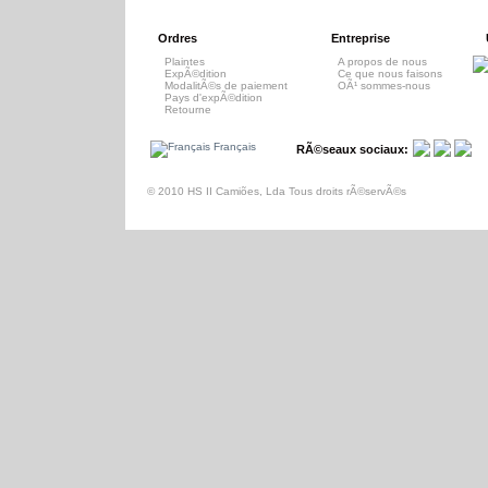
Ordres
Entreprise
Plaintes
A propos de nous
ExpÃ©dition
Ce que nous faisons
ModalitÃ©s de paiement
OÃ¹ sommes-nous
Pays d'expÃ©dition
Retourne
Français
RÃ©seaux sociaux:
© 2010 HS II Camiões, Lda Tous droits rÃ©servÃ©s