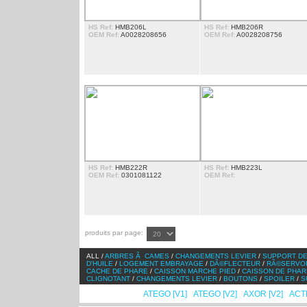
HS Ref:
HMB206L
HS Ref:
HMB206R
OEM Ref:
A0028208656
OEM Ref:
A0028208756
HS Ref:
HMB222R
HS Ref:
HMB223L
OEM Ref:
0301081122
OEM Ref:
produits par page:
ALL /
ARBRES Ã CAMES
/
CHANGEMENTS LEVIER
/
SUPPORT DE
D'HUILE
/
LOGEMENT EMBRAYAGE
/
DÃ©FLECTEUR
/
RÃ©SERVO
CACHE DE PHARE
/
CAISSON MARCHE PIED
/
CAISSON DE PHAR
CLIGNOTANT
/
CHANGEMENTS LEVIER
/
BOUTONS
/
SPOILER
/
S
ACTROS [V1]
ATEGO [V1]
ATEGO [V2]
AXOR [V2]
ACT
/
/
/
/