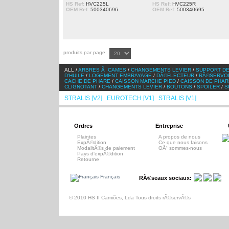
HS Ref:
HVC225L
HS Ref:
HVC225R
OEM Ref:
500340696
OEM Ref:
500340695
produits par page:
ALL /
ARBRES Ã CAMES
/
CHANGEMENTS LEVIER
/
SUPPORT DE
D'HUILE
/
LOGEMENT EMBRAYAGE
/
DÃ©FLECTEUR
/
RÃ©SERVO
CACHE DE PHARE
/
CAISSON MARCHE PIED
/
CAISSON DE PHAR
CLIGNOTANT
/
CHANGEMENTS LEVIER
/
BOUTONS
/
SPOILER
/
S
STRALIS [V2]
EUROTECH [V1]
STRALIS [V1]
EUROCAR
/
/
/
Ordres
Entreprise
Plaintes
A propos de nous
ExpÃ©dition
Ce que nous faisons
ModalitÃ©s de paiement
OÃ¹ sommes-nous
Pays d'expÃ©dition
Retourne
Français
RÃ©seaux sociaux:
© 2010 HS II Camiões, Lda Tous droits rÃ©servÃ©s