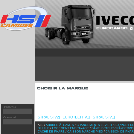
T
95XF
[v1]
FH
PREMIUM
[v1]
XF 106
FH
PREMIUM
[v2]
XF95
[v2]
FH
MAGNUM/AE
[v2]
XF105
[v1]
FM
KERAX
[v1]
CF65/75
[v1]
FM
MIDLUM
[v2]
CF65/75
[v2]
FM
CF85
[v1]
F
CF85
[v2]
FL
Utilisateur
LF45/55
[v1]
FL/FE
NL/NH
STRALIS [V2]
EUROTECH [V1]
STRALIS [V1]
EUROCAR
Password
/
/
/
ALL /
ARBRES Ã CAMES
/
CHANGEMENTS LEVIER
/
SUPPORT DE
D'HUILE
/
LOGEMENT EMBRAYAGE
/
DÃ©FLECTEUR
/
RÃ©SERVO
CACHE DE PHARE
/
CAISSON MARCHE PIED
/
CAISSON DE PHAR