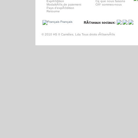
ExpÃ©dition
Ce que nous faisons
ModalitÃ©s de paiement
OÃ¹ sommes-nous
Pays d'expÃ©dition
Retourne
Français
RÃ©seaux sociaux:
© 2010 HS II Camiões, Lda Tous droits rÃ©servÃ©s