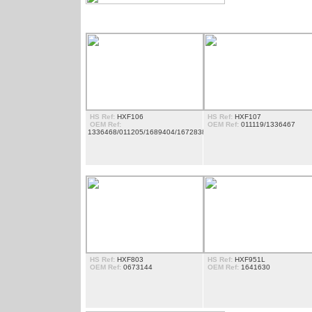
MARCHEPIED
HS Ref:
HXF106
HS Ref:
HXF107
OEM Ref:
OEM Ref:
011119/1336467
1336468/011205/1689404/1672838/1603045
HS Ref:
HXF803
HS Ref:
HXF951L
OEM Ref:
0673144
OEM Ref:
1641630