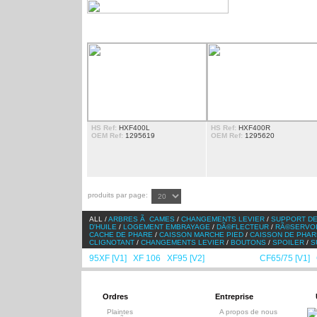
EXTENSION PORTE
HS Ref:
HXF400L
HS Ref:
HXF400R
OEM Ref:
1295619
OEM Ref:
1295620
produits par page:
ALL /
ARBRES Ã CAMES
/
CHANGEMENTS LEVIER
/
SUPPORT DE
D'HUILE
/
LOGEMENT EMBRAYAGE
/
DÃ©FLECTEUR
/
RÃ©SERVO
CACHE DE PHARE
/
CAISSON MARCHE PIED
/
CAISSON DE PHAR
CLIGNOTANT
/
CHANGEMENTS LEVIER
/
BOUTONS
/
SPOILER
/
S
95XF [V1]
XF 106
XF95 [V2]
XF105 [V1]
CF65/75 [V1]
/
/
/
/
/
Ordres
Entreprise
Plaintes
A propos de nous