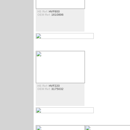
HS Ref:
HVF800
OEM Ref:
1610896
PHARE
HS Ref:
HVF220
OEM Ref:
3175032
CLIGNOTANT