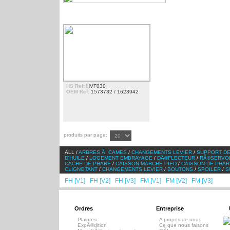
RÃ©SERVOIR
HS Ref:
HVF030
OEM Ref:
1573732 / 1623942
produits par page:
ALL /
ARBRES Ã CAMES
/
CHANGEMENTS LEVIER
/
SUPPORT DE
D'HUILE
/
LOGEMENT EMBRAYAGE
/
DÃ©FLECTEUR
/
RÃ©SERVO
CACHE DE PHARE
/
CAISSON MARCHE PIED
/
CAISSON DE PHAR
CLIGNOTANT
/
CHANGEMENTS LEVIER
/
BOUTONS
/
SPOILER
/
S
FH [V1]
FH [V2]
FH [V3]
FM [V1]
FM [V2]
FM [V3]
F [V
/
/
/
/
/
/
Ordres
Entreprise
Plaintes
A propos de nous
ExpÃ©dition
Ce que nous faisons