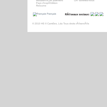
ModalitÃ©s de paiement
OÃ¹ sommes-nous
Pays d'expÃ©dition
Retourne
Français
RÃ©seaux sociaux:
© 2010 HS II Camiões, Lda Tous droits rÃ©servÃ©s