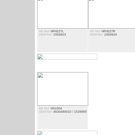
HS Ref:
HFH227L
HS Ref:
HFH227R
OEM Ref:
1593923
OEM Ref:
1593924
CHANGEMENTS LEVIER
HS Ref:
HS1004
OEM Ref:
4630490010 / 1526965