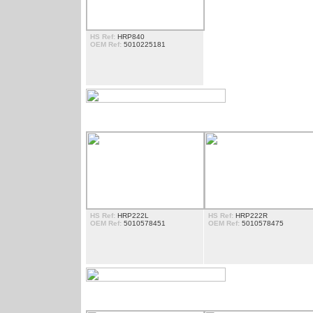
HS Ref:
HRP840
OEM Ref:
5010225181
PHARE
HS Ref:
HRP222L
HS Ref:
HRP222R
OEM Ref:
5010578451
OEM Ref:
5010578475
CAISSON MARCHE PIED