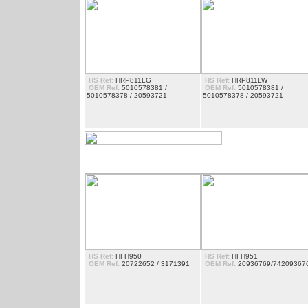
HS Ref:
HRP811LG
HS Ref:
HRP811LW
OEM Ref:
5010578381 /
OEM Ref:
5010578381 /
5010578378 / 20593721
5010578378 / 20593721
GARDE-BOUE
HS Ref:
HFH950
HS Ref:
HFH951
OEM Ref:
20722652 / 3171391
OEM Ref:
20936769/74209367