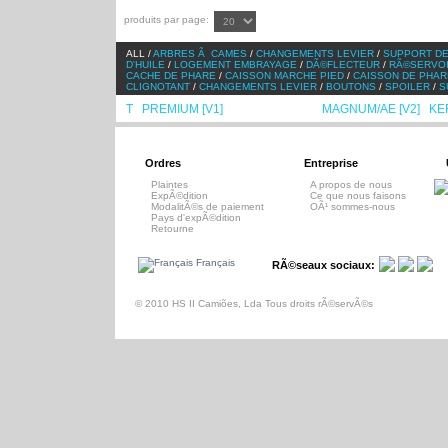
produits par page:
ALL /
ARBRES Ã CAMES
/
CHANGEMENTS LEVIER
/
SUPPORT DE
D'HUILE
/
LOGEMENT EMBRAYAGE
/
DÃ©FLECTEUR
/
RÃ©SERVO
CACHE DE PHARE
/
CAISSON MARCHE PIED
/
CAISSON DE PHAR
CLIGNOTANT
/
CHANGEMENTS LEVIER
/
BOUTONS
/
SPOILER
/
S
T
PREMIUM [V1]
PREMIUM [V2]
MAGNUM/AE [V2]
KE
/
/
/
/
Ordres
Entreprise
Plaintes
A propos de nous
ExpÃ©dition
Ce que nous faisons
ModalitÃ©s de paiement
OÃ¹ sommes-nous
Pays d'expÃ©dition
Retourne
Français
RÃ©seaux sociaux:
© 2010 HS II Camiões, Lda Tous droits rÃ©servÃ©s