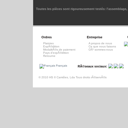
Toutes les pièces sont rigoureusement testés: l'assemblage, l
Ordres
Entreprise
Plaintes
A propos de nous
ExpÃ©dition
Ce que nous faisons
ModalitÃ©s de paiement
OÃ¹ sommes-nous
Pays d'expÃ©dition
Retourne
Français
RÃ©seaux sociaux:
© 2010 HS II Camiões, Lda Tous droits rÃ©servÃ©s