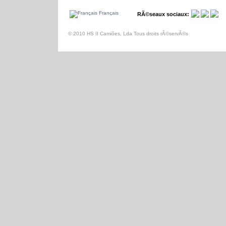
Français
RÃ©seaux sociaux:
© 2010 HS II Camiões, Lda Tous droits rÃ©servÃ©s