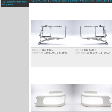
CLIGNOTANT
/
CHANGEMENTS LEVIER
/
BOUTONS
/
SPOILER
/
S
J'ai oubliÃ© mon mot
de passe.
SUPPORT DE PHARE
HS Ref:
HCF500L
HS Ref:
HCF500R
OEM Ref:
1385178 / 1372801
OEM Ref:
1385179 / 1372802
ENTOURAGE DE PHARE