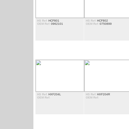
HS Ref:
HCF801
HS Ref:
HCF802
OEM Ref:
0962101
OEM Ref:
0750899
PHARE
HS Ref:
HXF204L
HS Ref:
HXF204R
OEM Ref:
OEM Ref:
CAISSON MARCHE PIED