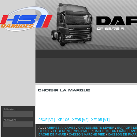
T
95XF
[v1]
FH
PREMIUM
[v1]
XF 106
FH
PREMIUM
[v2]
XF95
[v2]
FH
MAGNUM/AE
[v2]
XF105
[v1]
FM
KERAX
[v1]
CF65/75
[v1]
FM
MIDLUM
[v2]
CF65/75
[v2]
FM
CF85
[v1]
F
CF85
[v2]
FL
Utilisateur
LF45/55
[v1]
FL/FE
NL/NH
95XF [V1]
XF 106
XF95 [V2]
XF105 [V1]
CF65/75 [V1]
Password
/
/
/
/
/
ALL /
ARBRES Ã CAMES
/
CHANGEMENTS LEVIER
/
SUPPORT DE
D'HUILE
/
LOGEMENT EMBRAYAGE
/
DÃ©FLECTEUR
/
RÃ©SERVO
CACHE DE PHARE
/
CAISSON MARCHE PIED
/
CAISSON DE PHAR