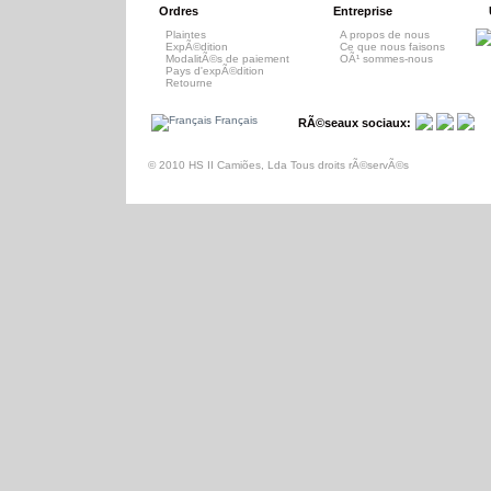
Ordres
Entreprise
Plaintes
A propos de nous
ExpÃ©dition
Ce que nous faisons
ModalitÃ©s de paiement
OÃ¹ sommes-nous
Pays d'expÃ©dition
Retourne
Français
RÃ©seaux sociaux:
© 2010 HS II Camiões, Lda Tous droits rÃ©servÃ©s