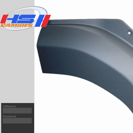
T
95XF
[v1]
FH
PREMIUM
[v1]
XF 106
FH
PREMIUM
[v2]
XF95
[v2]
FH
MAGNUM/AE
[v2]
XF105
[v1]
FM
KERAX
[v1]
CF65/75
[v1]
FM
MIDLUM
[v2]
CF65/75
[v2]
FM
CF85
[v1]
F
CF85
[v2]
FL
Utilisateur
LF45/55
[v1]
FL/FE
NL/NH
Password