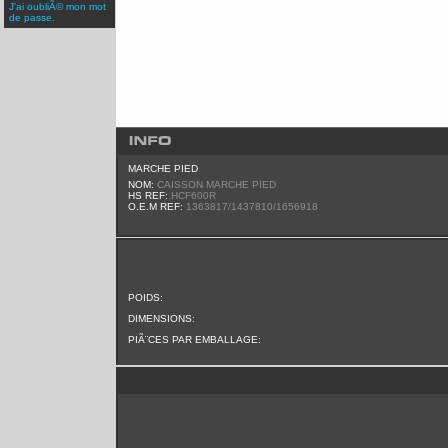
J'ai oubliÃ© mon mot
de passe.
MARCHE PIED
NOM:
CAISSON MARCHE PIED
HS REF:
HCF600R
O.E.M REF:
1363817/1437810/1656918
POIDS:
DIMENSIONS:
PIÃ¨CES PAR EMBALLAGE: