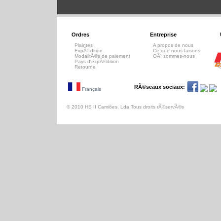
Ordres
Entreprise
Plaintes
A propos de nous
ExpÃ©dition
Ce que nous faisons
ModalitÃ©s de paiement
OÃ¹ sommes-nous
Pays d'expÃ©dition
Retourne
RÃ©seaux sociaux:
Français
© 2010 HS II Camiões, Lda Tous droits rÃ©servÃ©s